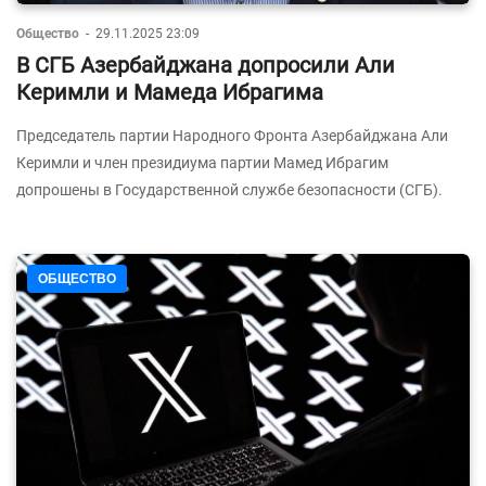
Общество
-
29.11.2025 23:09
В СГБ Азербайджана допросили Али
Керимли и Мамеда Ибрагима
Председатель партии Народного Фронта Азербайджана Али
Керимли и член президиума партии Мамед Ибрагим
допрошены в Государственной службе безопасности (СГБ).
ОБЩЕСТВО