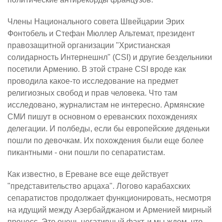
Члены Национального совета Швейцарии Эрих
Фонтобель и Стефан Мюллер Альтемат, президент
правозащитной организации "Христианская
солидарность Интернешнл" (CSI) и другие бездельники
посетили Армению. В этой стране CSI вроде как
проводила какое-то исследование на предмет
религиозных свобод и прав человека. Что там
исследовано, журналистам не интересно. Армянские
СМИ пишут в основном о ереванских похождениях
делегации. И полбеды, если бы европейские дяденьки
пошли по девочкам. Их похождения были еще более
пикантными - они пошли по сепаратистам.
Как известно, в Ереване все еще действует
"представительство арцаха". Логово карабахских
сепаратистов продолжает функционировать, несмотря
на идущий между Азербайджаном и Арменией мирный
процесс. Это очень негативный факт, и мы ждем, что