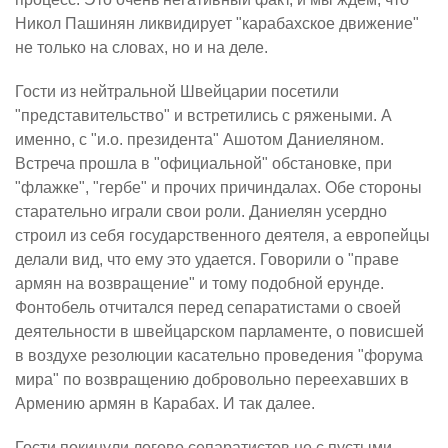
Никол Пашинян ликвидирует "карабахское движение"
не только на словах, но и на деле.
Гости из нейтральной Швейцарии посетили
"представительство" и встретились с ряжеными. А
именно, с "и.о. президента" Ашотом Даниеляном.
Встреча прошла в "официальной" обстановке, при
"флажке", "гербе" и прочих причиндалах. Обе стороны
старательно играли свои роли. Даниелян усердно
строил из себя государственного деятеля, а европейцы
делали вид, что ему это удается. Говорили о "праве
армян на возвращение" и тому подобной ерунде.
Фонтобель отчитался перед сепаратистами о своей
деятельности в швейцарском парламенте, о повисшей
в воздухе резолюции касательно проведения "форума
мира" по возвращению добровольно переехавших в
Армению армян в Карабах. И так далее.
Гости покинули логово сепаратистов не с пустыми