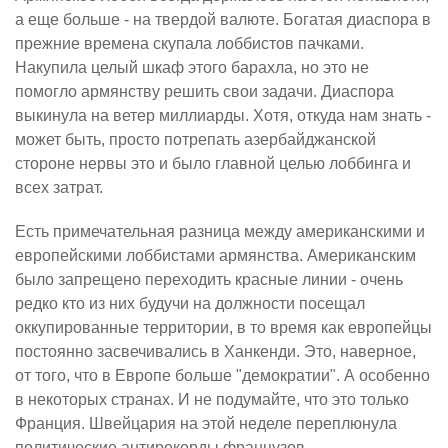
а еще больше - на твердой валюте. Богатая диаспора в
прежние времена скупала лоббистов пачками.
Накупила целый шкаф этого барахла, но это не
помогло армянству решить свои задачи. Диаспора
выкинула на ветер миллиарды. Хотя, откуда нам знать -
может быть, просто потрепать азербайджанской
стороне нервы это и было главной целью лоббинга и
всех затрат.
Есть примечательная разница между американскими и
европейскими лоббистами армянства. Американским
было запрещено переходить красные линии - очень
редко кто из них будучи на должности посещал
оккупированные территории, в то время как европейцы
постоянно засвечивались в Ханкенди. Это, наверное,
от того, что в Европе больше "демократии". А особенно
в некоторых странах. И не подумайте, что это только
Франция. Швейцария на этой неделе переплюнула
политические антирекорды французов.