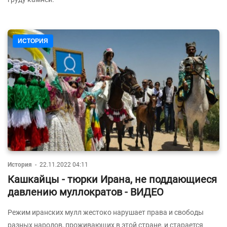
ИСТОРИЯ
История
-
22.11.2022 04:11
Кашкайцы - тюрки Ирана, не поддающиеся
давлению муллократов - ВИДЕО
Режим иранских мулл жестоко нарушает права и свободы
разных народов, проживающих в этой стране, и старается